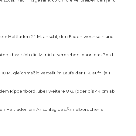
dem Heftfaden 24 M. anschl, den Faden wechseln und
ten, dass sich die M. nicht verdrehen, dann das Bord
10 M. gleichmäßig verteilt im Laufe der 1. R. aufn. (= 1
b dem Rippenbord, über weitere 8 G. (oder bis 44 cm ab
. Den Heftfaden am Anschlag des Ärmelbördchens