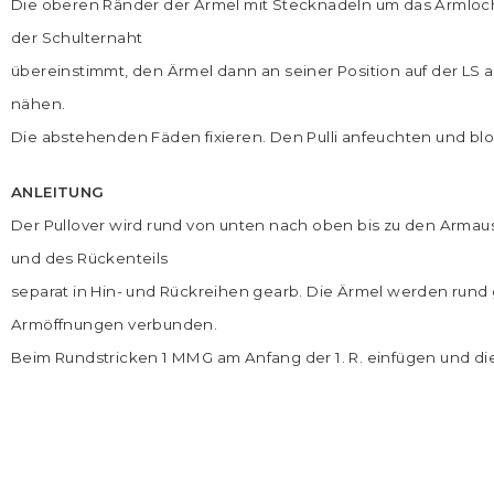
Die oberen Ränder der Ärmel mit Stecknadeln um das Armloch 
der Schulternaht
übereinstimmt, den Ärmel dann an seiner Position auf der LS
nähen.
Die abstehenden Fäden fixieren. Den Pulli anfeuchten und blo
ANLEITUNG
Der Pullover wird rund von unten nach oben bis zu den Armaus
und des Rückenteils
separat in Hin- und Rückreihen gearb. Die Ärmel werden rund
Armöffnungen verbunden.
Beim Rundstricken 1 MMG am Anfang der 1. R. einfügen und di