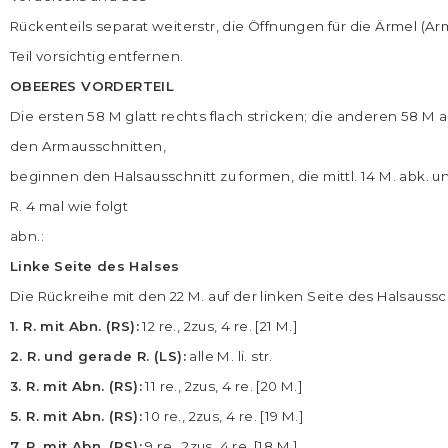
Rückenteils separat weiterstr, die Öffnungen für die Ärmel (A
Teil vorsichtig entfernen.
OBEERES VORDERTEIL
Die ersten 58 M glatt rechts flach stricken; die anderen 58 
den Armausschnitten,
beginnen den Halsausschnitt zu formen, die mittl. 14 M. abk. und 
R. 4 mal wie folgt
abn.:
Linke Seite des Halses
Die Rückreihe mit den 22 M. auf der linken Seite des Halsaus
1. R. mit Abn. (RS):
12 re., 2zus, 4 re. [21 M.]
2. R. und gerade R. (LS):
alle M. li. str.
3. R. mit Abn. (RS):
11 re., 2zus, 4 re. [20 M.]
5. R. mit Abn. (RS):
10 re., 2zus, 4 re. [19 M.]
7. R. mit Abn. (RS):
9 re., 2zus, 4 re. [18 M.]