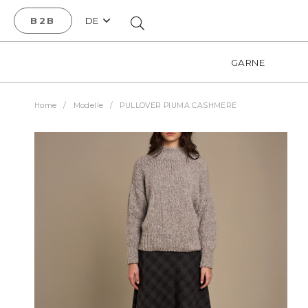
B2B
DE
GARNE
Home
/
Modelle
/
PULLOVER PIUMA CASHMERE