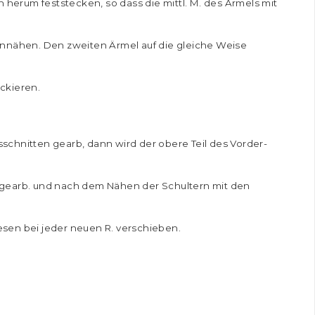
herum feststecken, so dass die mittl. M. des Ärmels mit
 annähen. Den zweiten Ärmel auf die gleiche Weise
ckieren.
schnitten gearb, dann wird der obere Teil des Vorder-
 gearb. und nach dem Nähen der Schultern mit den
esen bei jeder neuen R. verschieben.