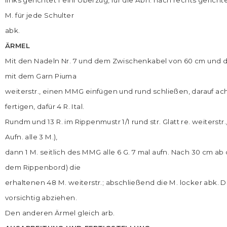
M. für jede Schulter
abk.
ÄRMEL
Mit den Nadeln Nr. 7 und dem Zwischenkabel von 60 cm und 
mit dem Garn Piuma
weiterstr., einen MMG einfügen und rund schließen, darauf ach
fertigen, dafür 4 R. Ital.
Rundm und 13 R. im Rippenmustr 1/1 rund str. Glatt re. weiterstr., 
Aufn. alle 3 M.),
dann 1 M. seitlich des MMG alle 6 G. 7 mal aufn. Nach 30 cm a
dem Rippenbord) die
erhaltenen 48 M. weiterstr.; abschließend die M. locker abk
vorsichtig abziehen.
Den anderen Ärmel gleich arb.