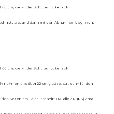
 60 cm, die M. der Schulter locker abk.
usschnitts arb. und dann mit den Abnahmen beginnen.
 60 cm, die M. der Schulter locker abk.
ln nehmen und über 22 cm glatt re. str., dann für den
iden Seiten am Halsausschnitt 1 M. alle 2 R. (RS) 2 mal
tet 2zus). Nach insgesamt 60 cm die verbleibenden je 18