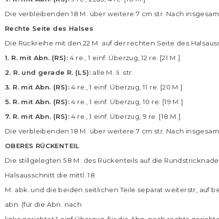
Die verbleibenden 18 M. über weitere 7 cm str. Nach insgesamt
Rechte Seite des Halses
Die Rückreihe mit den 22 M. auf der rechten Seite des Halsa
1. R. mit Abn. (RS):
4 re., 1 einf. Überzug, 12 re. [21 M.]
2. R. und gerade R. (LS):
alle M. li. str.
3. R. mit Abn. (RS):
4 re., 1 einf. Überzug, 11 re. [20 M.]
5. R. mit Abn. (RS):
4 re., 1 einf. Überzug, 10 re. [19 M.]
7. R. mit Abn. (RS):
4 re., 1 einf. Überzug, 9 re. [18 M.]
Die verbleibenden 18 M. über weitere 7 cm str. Nach insgesamt
OBERES RÜCKENTEIL
Die stillgelegten 58 M. des Rückenteils auf die Rundstricknade
Halsausschnitt die mittl. 18
M. abk. und die beiden seitlichen Teile separat weiterstr, auf be
abn. (für die Abn. nach
links gerichtet 1 einf Überzug, für die Abn. nach rechts gerich