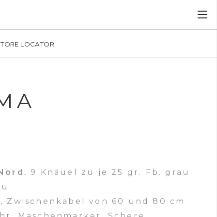
STORE LOCATOR
UMA
 Nord
, 9 Knäuel zu je 25 gr. Fb. grau
au
 7, Zwischenkabel von 60 und 80 cm
hr, Maschenmarker, Schere,