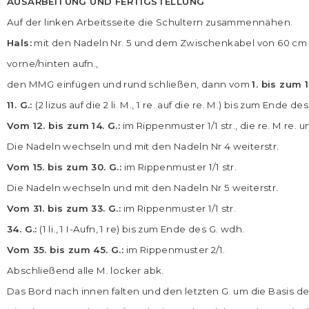
AUSARBEITUNG UND FERTIGSTELLUNG
Auf der linken Arbeitsseite die Schultern zusammennähen.
Hals:
mit den Nadeln Nr. 5 und dem Zwischenkabel von 60 cm 
vorne/hinten aufn.,
den MMG einfügen und rund schließen, dann vom
1. bis zum 1
11. G.:
(2 lizus auf die 2 li. M., 1 re. auf die re. M.) bis zum Ende de
Vom 12. bis zum 14. G.:
im Rippenmuster 1/1 str., die re. M re. und 
Die Nadeln wechseln und mit den Nadeln Nr 4 weiterstr.
Vom 15. bis zum 30. G.:
im Rippenmuster 1/1 str.
Die Nadeln wechseln und mit den Nadeln Nr 5 weiterstr.
Vom 31. bis zum 33. G.:
im Rippenmuster 1/1 str.
34. G.:
(1 li., 1 I-Aufn, 1 re) bis zum Ende des G. wdh.
Vom 35. bis zum 45. G.:
im Rippenmuster 2/1.
Abschließend alle M. locker abk.
Das Bord nach innen falten und den letzten G. um die Basis des