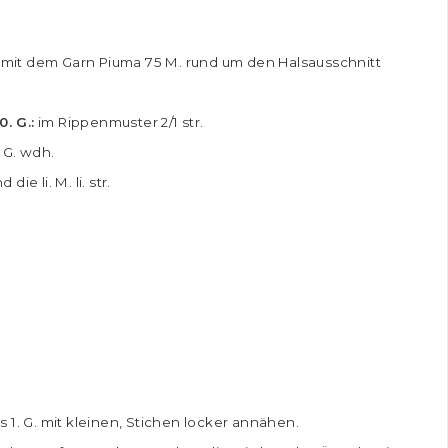
mit dem Garn Piuma 75 M. rund um den Halsausschnitt
0. G.:
im Rippenmuster 2/1 str.
s G. wdh.
die li. M. li. str.
 1. G. mit kleinen, Stichen locker annähen.