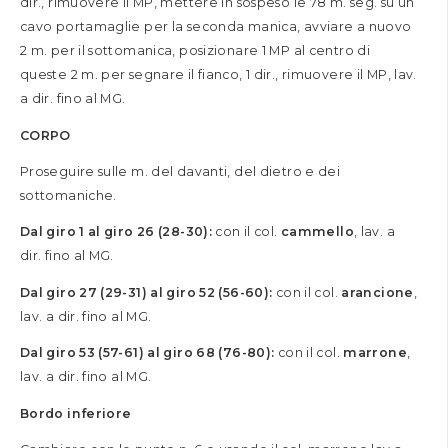
dir., rimuovere il MP, mettere in sospeso le 78 m. seg. su un
cavo portamaglie per la seconda manica, avviare a nuovo
2 m. per il sottomanica, posizionare 1 MP al centro di
queste 2 m. per segnare il fianco, 1 dir., rimuovere il MP, lav.
a dir. fino al MG.
CORPO
Proseguire sulle m. del davanti, del dietro e dei
sottomaniche.
Dal giro 1 al giro 26 (28-30):
con il col.
cammello
, lav. a
dir. fino al MG.
Dal giro 27 (29-31) al giro 52 (56-60):
con il col.
arancione
,
lav. a dir. fino al MG.
Dal giro 53 (57-61) al giro 68 (76-80):
con il col.
marrone
,
lav. a dir. fino al MG.
Bordo inferiore