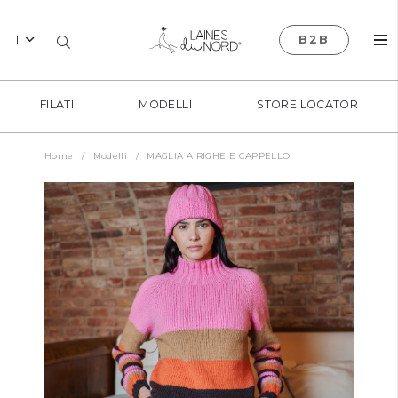
IT
B2B
FILATI
MODELLI
STORE LOCATOR
Home
/
Modelli
/
MAGLIA A RIGHE E CAPPELLO