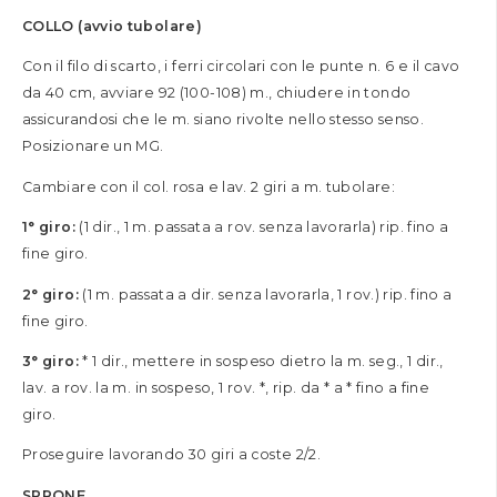
COLLO (avvio tubolare)
Con il filo di scarto, i ferri circolari con le punte n. 6 e il cavo
da 40 cm, avviare 92 (100-108) m., chiudere in tondo
assicurandosi che le m. siano rivolte nello stesso senso.
Posizionare un MG.
Cambiare con il col. rosa e lav. 2 giri a m. tubolare:
1° giro:
(1 dir., 1 m. passata a rov. senza lavorarla) rip. fino a
fine giro.
2° giro:
(1 m. passata a dir. senza lavorarla, 1 rov.) rip. fino a
fine giro.
3° giro:
* 1 dir., mettere in sospeso dietro la m. seg., 1 dir.,
lav. a rov. la m. in sospeso, 1 rov. *, rip. da * a * fino a fine
giro.
Proseguire lavorando 30 giri a coste 2/2.
SPRONE