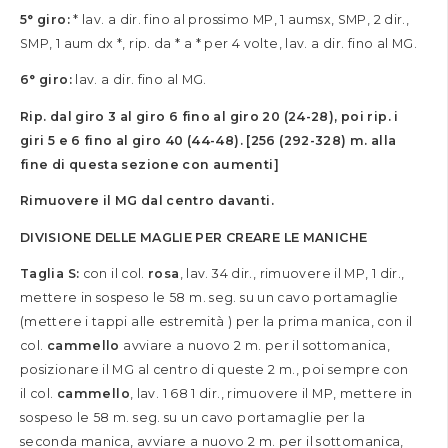
5° giro:
* lav. a dir. fino al prossimo MP, 1 aumsx, SMP, 2 dir.,
SMP, 1 aum dx *, rip. da * a * per 4 volte, lav. a dir. fino al MG.
6° giro:
lav. a dir. fino al MG.
Rip. dal giro 3 al giro 6 fino al giro 20 (24-28), poi rip. i
giri 5 e 6 fino al giro 40 (44-48). [256 (292-328) m. alla
fine di questa sezione con aumenti]
Rimuovere il MG dal centro davanti.
DIVISIONE DELLE MAGLIE PER CREARE LE MANICHE
Taglia S:
con il col.
rosa
, lav. 34 dir., rimuovere il MP, 1 dir.,
mettere in sospeso le 58 m. seg. su un cavo portamaglie
(mettere i tappi alle estremità ) per la prima manica, con il
col.
cammello
avviare a nuovo 2 m. per il sottomanica,
posizionare il MG al centro di queste 2 m., poi sempre con
il col.
cammello
, lav. 1 68 1 dir., rimuovere il MP, mettere in
sospeso le 58 m. seg. su un cavo portamaglie per la
seconda manica, avviare a nuovo 2 m. per il sottomanica,