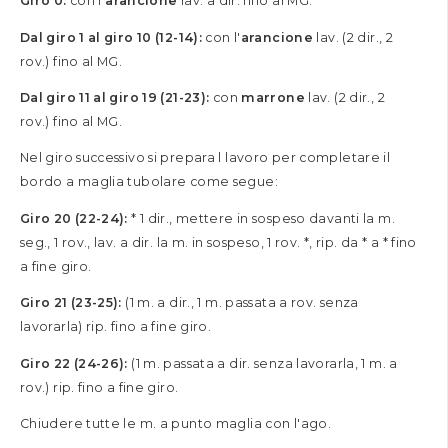
Giro 0:
con l'
arancione
lav. a dir. fino al MG.
Dal giro 1 al giro 10 (12-14):
con l'
arancione
lav. (2 dir., 2
rov.) fino al MG.
Dal giro 11 al giro 19 (21-23):
con
marrone
lav. (2 dir., 2
rov.) fino al MG.
Nel giro successivo si prepara l lavoro per completare il
bordo a maglia tubolare come segue:
Giro 20 (22-24):
* 1 dir., mettere in sospeso davanti la m.
seg., 1 rov., lav. a dir. la m. in sospeso, 1 rov. *, rip. da * a * fino
a fine giro.
Giro 21 (23-25):
(1 m. a dir., 1 m. passata a rov. senza
lavorarla) rip. fino a fine giro.
Giro 22 (24-26):
(1 m. passata a dir. senza lavorarla, 1 m. a
rov.) rip. fino a fine giro.
Chiudere tutte le m. a punto maglia con l'ago.