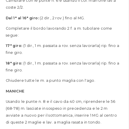
Cambiare con le punte n. 6 e usando il col. marrone lav.a
coste 2/2.
Dal 1° al 16° giro:
(2 dir., 2 rov.) fino al MG.
Completare il bordo lavorando 2 f. a m. tubolare come
segue:
17° giro:
(1 dir., 1 m. passata a rov. senza lavorarla) rip. fino a
fine giro.
18° giro:
(1 dir., 1 m. passata a rov. senza lavorarla) rip. fino a
fine giro.
Chiudere tutte le m. a punto maglia con l'ago.
MANICHE
Usando le punte n. 8 e il cavo da 40 cm, riprendere le 56
(68-78) m. lasciate in sospeso in precedenza e le 2 m
avviate a nuovo per il sottomanica, inserire 1 MG al centro
di queste 2 maglie e lav. a maglia rasata in tondo.