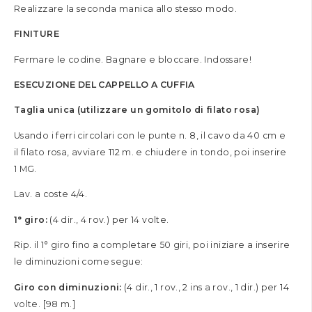
Realizzare la seconda manica allo stesso modo.
FINITURE
Fermare le codine. Bagnare e bloccare. Indossare!
ESECUZIONE DEL CAPPELLO A CUFFIA
Taglia unica (utilizzare un gomitolo di filato rosa)
Usando i ferri circolari con le punte n. 8, il cavo da 40 cm e
il filato rosa, avviare 112 m. e chiudere in tondo, poi inserire
1 MG.
Lav. a coste 4/4.
1° giro:
(4 dir., 4 rov.) per 14 volte.
Rip. il 1° giro fino a completare 50 giri, poi iniziare a inserire
le diminuzioni come segue:
Giro con diminuzioni:
(4 dir., 1 rov., 2 ins a rov., 1 dir.) per 14
volte. [98 m.]