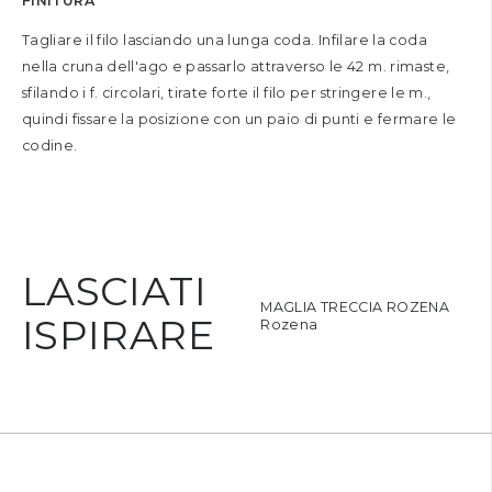
FINITURA
Tagliare il filo lasciando una lunga coda. Infilare la coda
nella cruna dell'ago e passarlo attraverso le 42 m. rimaste,
sfilando i f. circolari, tirate forte il filo per stringere le m.,
quindi fissare la posizione con un paio di punti e fermare le
codine.
LASCIATI
AGLIONE COSTE E TRECCE
MAGLIA TRECCIA ROZENA
ISPIRARE
ozena
Rozena