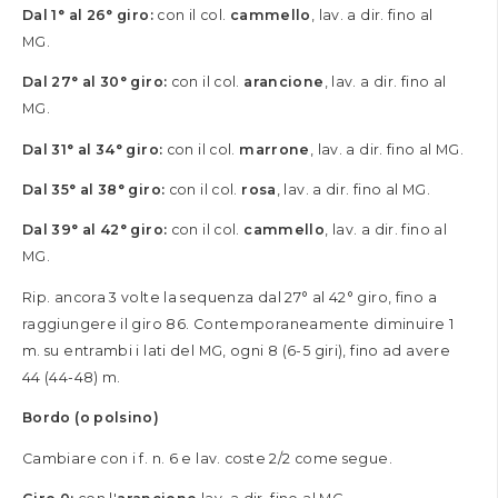
Dal 1° al 26° giro:
con il col.
cammello
, lav. a dir. fino al
MG.
Dal 27° al 30° giro:
con il col.
arancione
, lav. a dir. fino al
MG.
Dal 31° al 34° giro:
con il col.
marrone
, lav. a dir. fino al MG.
Dal 35° al 38° giro:
con il col.
rosa
, lav. a dir. fino al MG.
Dal 39° al 42° giro:
con il col.
cammello
, lav. a dir. fino al
MG.
Rip. ancora 3 volte la sequenza dal 27° al 42° giro, fino a
raggiungere il giro 86. Contemporaneamente diminuire 1
m. su entrambi i lati del MG, ogni 8 (6-5 giri), fino ad avere
44 (44-48) m.
Bordo (o polsino)
Cambiare con i f. n. 6 e lav. coste 2/2 come segue.