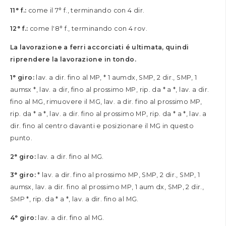
11° f.:
come il 7° f., terminando con 4 dir.
12° f.:
come l'8° f., terminando con 4 rov.
La lavorazione a ferri accorciati é ultimata, quindi
riprendere la lavorazione in tondo.
1° giro:
lav. a dir. fino al MP, * 1 aumdx, SMP, 2 dir., SMP, 1
aumsx *, lav. a dir, fino al prossimo MP, rip. da * a *, lav. a dir.
fino al MG, rimuovere il MG, lav. a dir. fino al prossimo MP,
rip. da * a *, lav. a dir. fino al prossimo MP, rip. da * a *, lav. a
dir. fino al centro davanti e posizionare il MG in questo
punto.
2° giro:
lav. a dir. fino al MG.
3° giro:
* lav. a dir. fino al prossimo MP, SMP, 2 dir., SMP, 1
aumsx, lav. a dir. fino al prossimo MP, 1 aum dx, SMP, 2 dir.,
SMP *, rip. da * a *, lav. a dir. fino al MG.
4° giro:
lav. a dir. fino al MG.