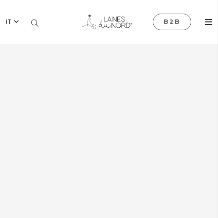
IT
B2B