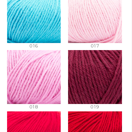
016
017
018
019