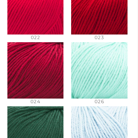
022
023
024
026