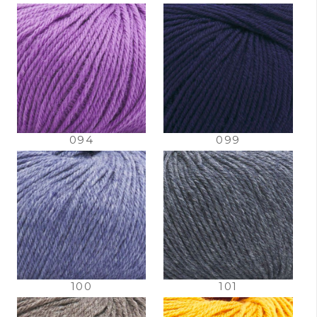
094
099
100
101