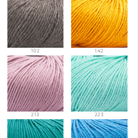
102
142
213
223