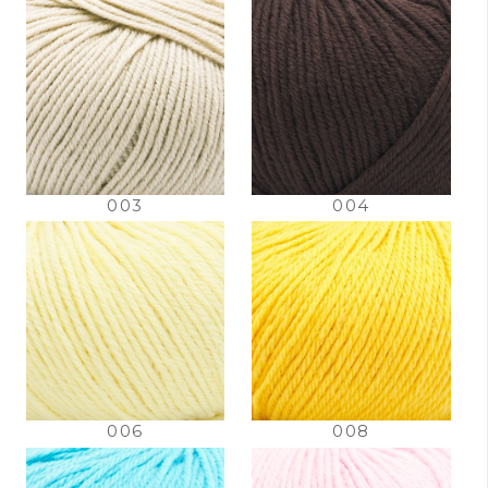
003
004
006
008