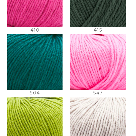
410
415
504
547