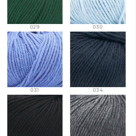
029
030
031
034