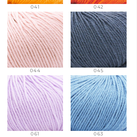
041
042
044
045
061
063