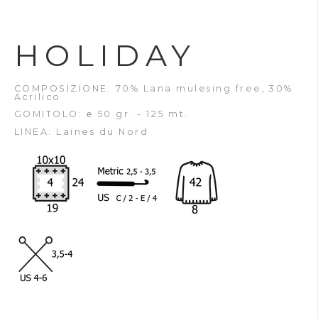
HOLIDAY
COMPOSIZIONE: 70% Lana mulesing free, 30%
Acrilico
GOMITOLO: ℮ 50 gr. - 125 mt.
LINEA: Laines du Nord