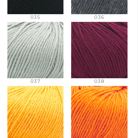
035
036
037
038