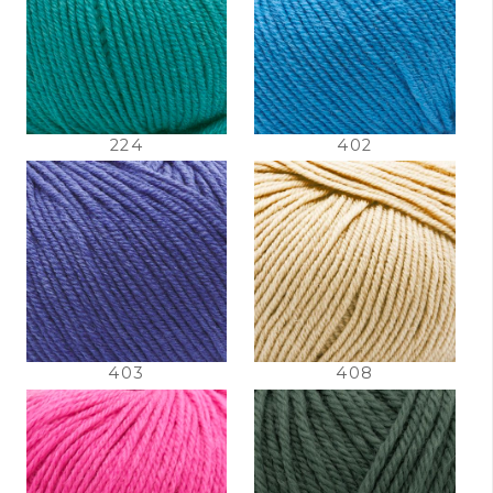
224
402
403
408