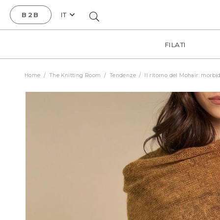
B2B
IT
FILATI
Home
/
The Knitting Room
/
Tendenze
/
Il ritorno del Mohair: morb