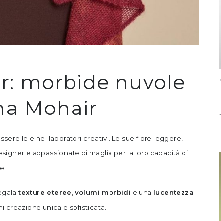
air: morbide nuvole
ma Mohair
serelle e nei laboratori creativi. Le sue fibre leggere,
igner e appassionate di maglia per la loro capacità di
e.
regala
texture eteree
,
volumi morbidi
e una
lucentezza
 creazione unica e sofisticata.