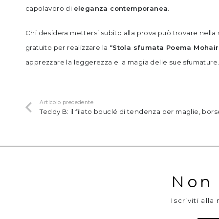
capolavoro di
eleganza contemporanea
.
Chi desidera mettersi subito alla prova può trovare nella
gratuito per realizzare la
“Stola sfumata Poema Mohair
apprezzare la leggerezza e la magia delle sue sfumature
Articolo precedente
Teddy B: il filato bouclé di tendenza per maglie, bor
Non 
Iscriviti all