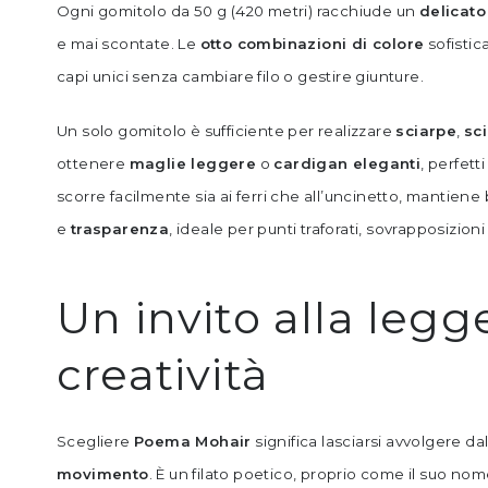
Ogni gomitolo da 50 g (420 metri) racchiude un
delicato
e mai scontate. Le
otto combinazioni di colore
sofistic
capi unici senza cambiare filo o gestire giunture.
Un solo gomitolo è sufficiente per realizzare
sciarpe
,
sci
ottenere
maglie leggere
o
cardigan eleganti
, perfett
scorre facilmente sia ai ferri che all’uncinetto, mantiene
e
trasparenza
, ideale per punti traforati, sovrapposizioni
Un invito alla legg
creatività
Scegliere
Poema Mohair
significa lasciarsi avvolgere da
movimento
. È un filato poetico, proprio come il suo no