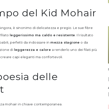
empo del Kid Mohair
’Angora, è sinonimo di delicatezza e pregio. Le sue fibre
 filato
leggerissimo ma caldo e resistente
. Il risultato
bili, perfetti da indossare in
mezza stagione
o da
azione di
leggerezza e calore
a renderlo uno dei filati più
r creare capi eleganti ma confortevoli.
oesia delle
t
enza mohair in chiave contemporanea.