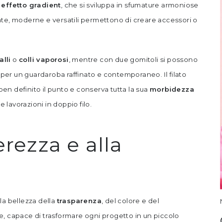
 effetto gradient
, che si sviluppa in sfumature armoniose
ate, moderne e versatili permettono di creare accessori o
alli
o
colli vaporosi
, mentre con due gomitoli si possono
i per un guardaroba raffinato e contemporaneo. Il filato
 ben definito il punto e conserva tutta la sua
morbidezza
 e lavorazioni in doppio filo.
erezza e alla
lla bellezza della
trasparenza
, del colore e del
me, capace di trasformare ogni progetto in un piccolo