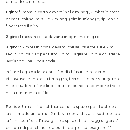
punta della muffola.
1 giro:
*1 mbss in costa davanti nella m. seg., 2 mbss in costa
davanti chiuse ins. sulle 2 m. seg. (diminuzione) *, rip. da * a
* per tutto il giro.
2 giro:
1 mbss in costa davanti in ogni m. del giro.
3 giro:
* 2 mbss in costa davanti chiuse insieme sulle 2 m.
seg. *, rip. da * a * per tutto il giro. Tagliare il filo e chiudere
lasciando una lunga coda.
Infilare l'ago da lana con il filo di chiusura e passarlo
attraverso le m. dell'ultimo giro, tirare il filo per stringere le
m. e chiudere il forellino centrale, quindi nascondere tra le
m. la rimanenza di filo.
Pollice:
Unire il filo col. bianco nello spazio per il pollice e
lav. in modo uniforme 12 mbss in costa davanti, sostituendo
la 1a m. con 1 cat. Proseguire a spirale fino a raggiungere 5
cm, quindi per chiudre la punta del pollice eseguire * 1