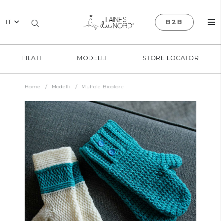
IT
B2B
FILATI
MODELLI
STORE LOCATOR
Home
/
Modelli
/
Muffole Bicolore