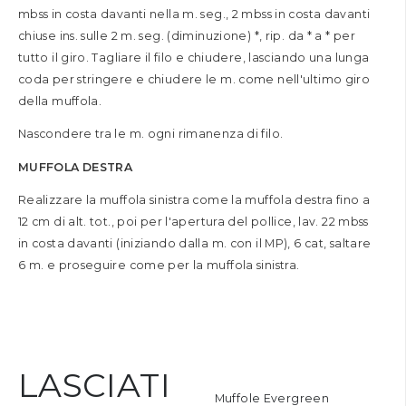
mbss in costa davanti nella m. seg., 2 mbss in costa davanti
chiuse ins. sulle 2 m. seg. (diminuzione) *, rip. da * a * per
tutto il giro. Tagliare il filo e chiudere, lasciando una lunga
coda per stringere e chiudere le m. come nell'ultimo giro
della muffola.
Nascondere tra le m. ogni rimanenza di filo.
MUFFOLA DESTRA
Realizzare la muffola sinistra come la muffola destra fino a
12 cm di alt. tot., poi per l'apertura del pollice, lav. 22 mbss
in costa davanti (iniziando dalla m. con il MP), 6 cat, saltare
6 m. e proseguire come per la muffola sinistra.
LASCIATI
orsa Hobo Vasto
Muffole Evergreen