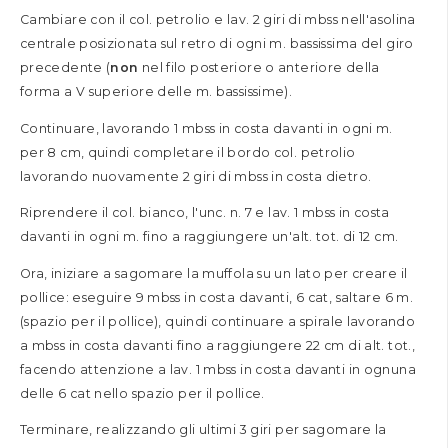
Cambiare con il col. petrolio e lav. 2 giri di mbss nell'asolina
centrale posizionata sul retro di ogni m. bassissima del giro
precedente (
non
nel filo posteriore o anteriore della
forma a V superiore delle m. bassissime).
Continuare, lavorando 1 mbss in costa davanti in ogni m.
per 8 cm, quindi completare il bordo col. petrolio
lavorando nuovamente 2 giri di mbss in costa dietro.
Riprendere il col. bianco, l'unc. n. 7 e lav. 1 mbss in costa
davanti in ogni m. fino a raggiungere un'alt. tot. di 12 cm.
Ora, iniziare a sagomare la muffola su un lato per creare il
pollice: eseguire 9 mbss in costa davanti, 6 cat, saltare 6 m.
(spazio per il pollice), quindi continuare a spirale lavorando
a mbss in costa davanti fino a raggiungere 22 cm di alt. tot.,
facendo attenzione a lav. 1 mbss in costa davanti in ognuna
delle 6 cat nello spazio per il pollice.
Terminare, realizzando gli ultimi 3 giri per sagomare la