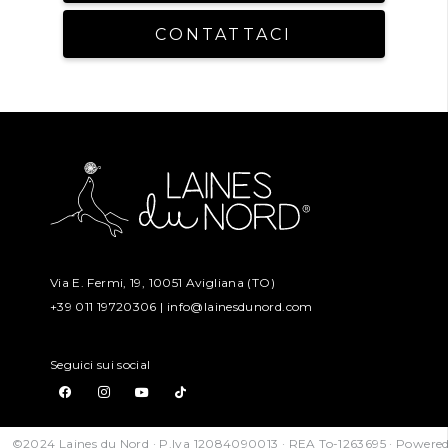
CONTATTACI
Via E. Fermi, 19, 10051 Avigliana (TO)
+39 011 19720306 |
info@lainesdunord.com
Seguici sui social
©2024 Laines du Nord · P.Iva 12084090013 · REA To-1263695 · Powere