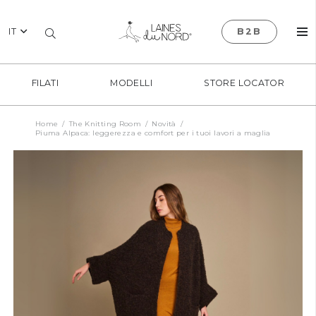
IT
B2B
FILATI
MODELLI
STORE LOCATOR
Home
/
The Knitting Room
/
Novità
/
Piuma Alpaca: leggerezza e comfort per i tuoi lavori a maglia