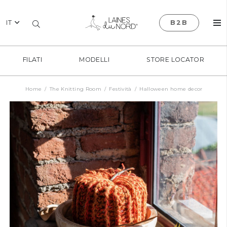
IT
B2B
FILATI
MODELLI
STORE LOCATOR
Home
/
The Knitting Room
/
Festività
/
Halloween home decor