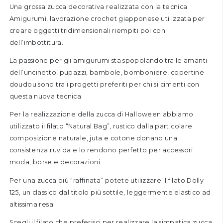
Una grossa zucca decorativa realizzata con la tecnica
Amigurumi, lavorazione crochet giapponese utilizzata per
creare oggetti tridimensionali riempiti poi con
dell’imbottitura.
La passione per gli amigurumi sta spopolando tra le amanti
dell’uncinetto, pupazzi, bambole, bomboniere, copertine
doudou sono tra i progetti preferiti per chi si cimenti con
questa nuova tecnica.
Per la realizzazione della zucca di Halloween abbiamo
utilizzato il filato “
Natural Bag
”, rustico dalla particolare
composizione naturale, juta e cotone donano una
consistenza ruvida e lo rendono perfetto per accessori
moda, borse e decorazioni.
Per una zucca più “raffinata” potete utilizzare il filato
Dolly
125
, un classico dal titolo più sottile, leggermente elastico ad
altissima resa.
Scegli il filato che preferisci per realizzare la simpatica zucca