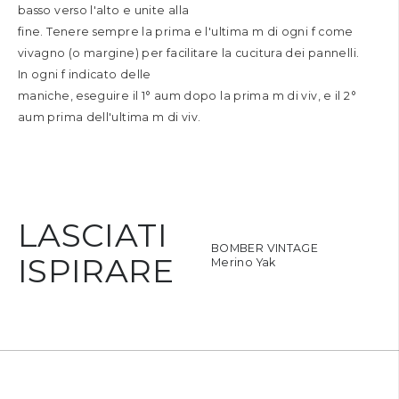
basso verso l'alto e unite alla
fine. Tenere sempre la prima e l'ultima m di ogni f come
vivagno (o margine) per facilitare la cucitura dei pannelli.
In ogni f indicato delle
maniche, eseguire il 1° aum dopo la prima m di viv, e il 2°
aum prima dell'ultima m di viv.
LASCIATI
rutti di bosco Collo Yak Visone
BOMBER VINTAGE
ISPIRARE
erino Yak
Merino Yak