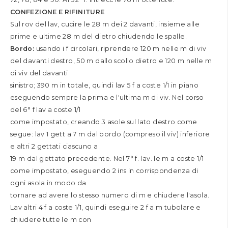
CONFEZIONE E RIFINITURE
Sul rov del lav, cucire le 28 m dei 2 davanti, insieme alle
prime e ultime 28 m del dietro chiudendo le spalle.
Bordo:
usando i f circolari, riprendere 120 m nelle m di viv
del davanti destro, 50 m dallo scollo dietro e 120 m nelle m
di viv del davanti
sinistro; 390 m in totale, quindi lav 5 f a coste 1/1 in piano
eseguendo sempre la prima e l'ultima m di viv. Nel corso
del 6° f lav a coste 1/1
come impostato, creando 3 asole sul lato destro come
segue: lav 1 gett a 7 m dal bordo (compreso il viv) inferiore
e altri 2 gettati ciascuno a
19 m dal gettato precedente. Nel 7° f. lav. le m a coste 1/1
come impostato, eseguendo 2 ins in corrispondenza di
ogni asola in modo da
tornare ad avere lo stesso numero di m e chiudere l'asola.
Lav altri 4 f a coste 1/1, quindi eseguire 2 f a m tubolare e
chiudere tutte le m con