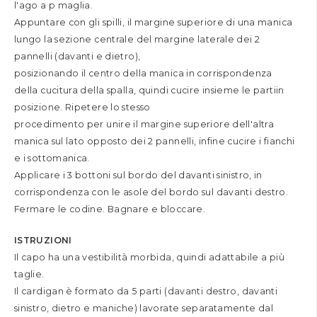
l'ago a p maglia.
Appuntare con gli spilli, il margine superiore di una manica
lungo la sezione centrale del margine laterale dei 2
pannelli (davanti e dietro),
posizionando il centro della manica in corrispondenza
della cucitura della spalla, quindi cucire insieme le partiin
posizione. Ripetere lo stesso
procedimento per unire il margine superiore dell'altra
manica sul lato opposto dei 2 pannelli, infine cucire i fianchi
e i sottomanica.
Applicare i 3 bottoni sul bordo del davanti sinistro, in
corrispondenza con le asole del bordo sul davanti destro.
Fermare le codine. Bagnare e bloccare.
ISTRUZIONI
Il capo ha una vestibilità morbida, quindi adattabile a più
taglie.
Il cardigan è formato da 5 parti (davanti destro, davanti
sinistro, dietro e maniche) lavorate separatamente dal