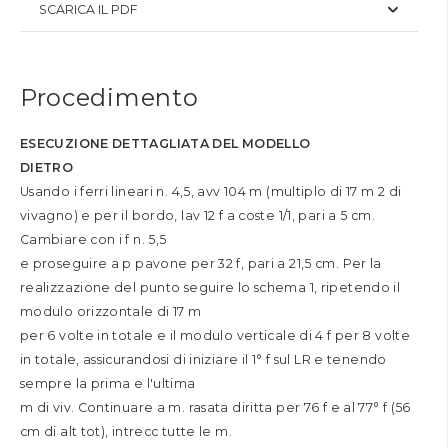
SCARICA IL PDF
Procedimento
ESECUZIONE DETTAGLIATA DEL MODELLO
DIETRO
Usando i ferri lineari n. 4,5, avv 104 m (multiplo di 17 m 2 di
vivagno) e per il bordo, lav 12 f a coste 1/1, pari a 5 cm.
Cambiare con i f n. 5,5
e proseguire a p pavone per 32 f, pari a 21,5 cm. Per la
realizzazione del punto seguire lo schema 1, ripetendo il
modulo orizzontale di 17 m
per 6 volte in totale e il modulo verticale di 4 f per 8 volte
in totale, assicurandosi di iniziare il 1° f sul LR e tenendo
sempre la prima e l'ultima
m di viv. Continuare a m. rasata diritta per 76 f e al 77° f (56
cm di alt tot), intrecc tutte le m.