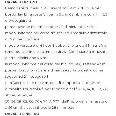
DAVANTI DESTRO
Usando i ferri lineari n. 4,5, avv 56 m (54 m 2 di viv) e per il
bordo, lav 12 f a coste 1/1, pari a 5 cm. Cambiare con i f n. 5,5
e proseguire a
punto pavone (schema 1) per 32 f, diminuendo 3 m. in
modo uniforme nel corso del 1° f.: rip il modulo orizzontale
di 17 m per 3 volte e il
modulo verticale di 4 f per 8 volte, lavorando il 1° f sul LR e
tenendo la prima e l'ultima m di viv. Continuare a m. rasata
diritta, diminuendo 6 m.
in modo uniforme nel corso del 1° f. (rov lav), restano 47 m.
poi per lo scollo iniziare a diminuire sul lato destro come
segue: nel 2° f eseguire 1
dim (acc) sulle prime 2 m, quindi sempre sul lato destro,
diminuire 1 m. ogni 4 f. per 18 volte o nei f 6, 10, 14, 18, 22, 26,
30, 34, 38, 42, 46,
50, 54, 58, 62, 66, 70 e 74. Al 77° f dall'inizio della m. rasata o
a 56 cm di alt tot intrecc le 28 m rimaste.
DAVANTI SINISTRO