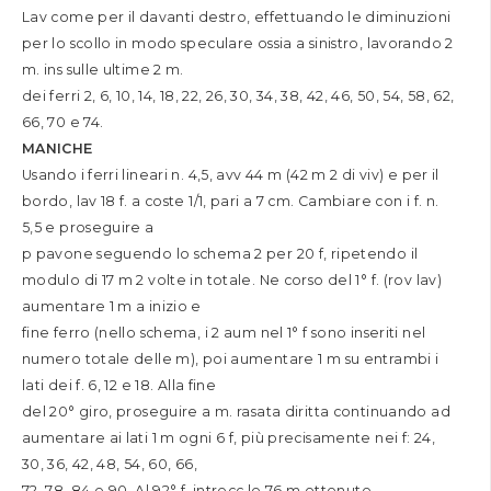
Lav come per il davanti destro, effettuando le diminuzioni
per lo scollo in modo speculare ossia a sinistro, lavorando 2
m. ins sulle ultime 2 m.
dei ferri 2, 6, 10, 14, 18, 22, 26, 30, 34, 38, 42, 46, 50, 54, 58, 62,
66, 70 e 74.
MANICHE
Usando i ferri lineari n. 4,5, avv 44 m (42 m 2 di viv) e per il
bordo, lav 18 f. a coste 1/1, pari a 7 cm. Cambiare con i f. n.
5,5 e proseguire a
p pavone seguendo lo schema 2 per 20 f, ripetendo il
modulo di 17 m 2 volte in totale. Ne corso del 1° f. (rov lav)
aumentare 1 m a inizio e
fine ferro (nello schema, i 2 aum nel 1° f sono inseriti nel
numero totale delle m), poi aumentare 1 m su entrambi i
lati dei f. 6, 12 e 18. Alla fine
del 20° giro, proseguire a m. rasata diritta continuando ad
aumentare ai lati 1 m ogni 6 f, più precisamente nei f: 24,
30, 36, 42, 48, 54, 60, 66,
72, 78, 84 e 90. Al 92° f. intrecc le 76 m ottenute.